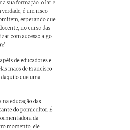
na sua formação: o lar e
a verdade, é um risco
e omitem, esperando que
ocente, no curso das
lizar com sucesso algo
m?
apéis de educadores e
elas mãos de Francisco
s daquilo que uma
a na educação das
tante do pomicultor. É
atormentadora da
utro momento, ele