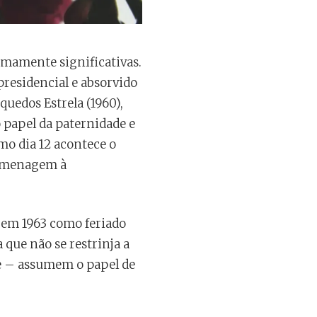
emamente significativas.
presidencial e absorvido
uedos Estrela (1960),
 papel da paternidade e
mo dia 12 acontece o
homenagem à
a em 1963 como feriado
 que não se restrinja a
ade – assumem o papel de