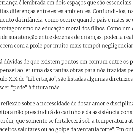
criança é lembrada em dois espaços que são essenciais 
uitas diferenças entre estes ambientes. Confundi-los, n
mento da infância, como ocorre quando pais e mães s
protagonismo na educação moral dos filhos. Como um d
de sua atenção entre dezenas de crianças, poderia rea
necem com a prole por muito mais tempo) negligencia
o há dúvidas de que existem pontos em comum entre os p
 pensei ao ler uma das tantas obras para nós trazidas p
ulo XIX de “Libertação”, são listadas algumas diretrize
scer “pede” à futura mãe.
reflexão sobre a necessidade de dosar amor e disciplin
eitora não prescindirá do carinho e da assistência cons
orém, que somente se fortalecerá sob a temperatura 
aceiros salutares ou ao golpe da ventania forte”. Em o