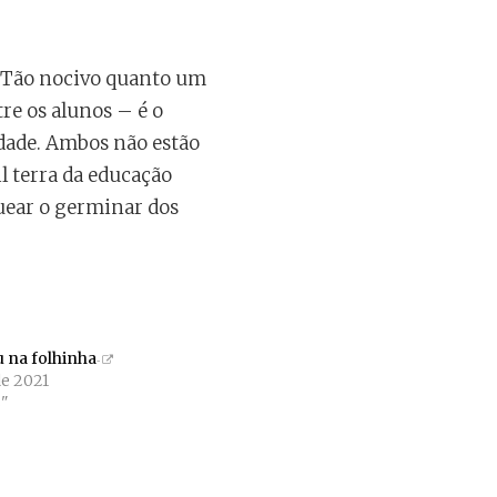
o. Tão nocivo quanto um
re os alunos – é o
dade. Ambos não estão
il terra da educação
quear o germinar dos
 na folhinha
de 2021
"