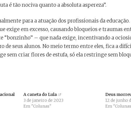
uta é tão nociva quanto a absoluta aspereza”.
igualmente para a atuação dos profissionais da educaçã
que exige em excesso, causando bloqueios e traumas ent
e “bonzinho” – que nada exige, incentivando a ociosi
 de seus alunos. No meio termo entre eles, fica a difíc
ege sem criar flores de estufa, só ela restringe sem blo
nacional
A caneta do Lula
Deus morreu
3 de janeiro de 2023
12 de junho 
Em "Colunas"
Em "Colunas