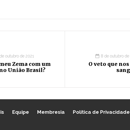
 de outubro de 2021
8 de outubro de
meu Zema com um
O veto que nos
no União Brasil?
sang
is
Equipe
Membresia
Política de Privacidade