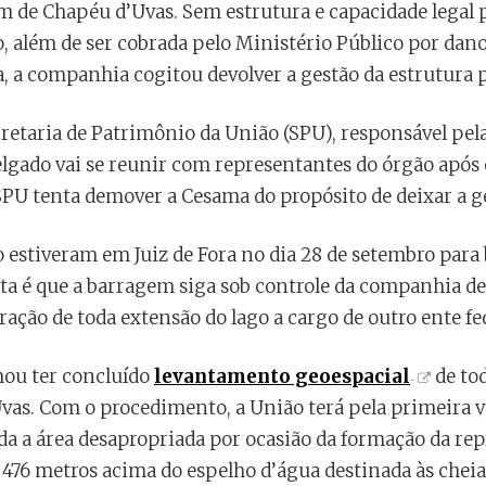
de Chapéu d’Uvas. Sem estrutura e capacidade legal pa
, além de ser cobrada pelo Ministério Público por dan
, a companhia cogitou devolver a gestão da estrutura 
retaria de Patrimônio da União (SPU), responsável pel
elgado vai se reunir com representantes do órgão após o
SPU tenta demover a Cesama do propósito de deixar a g
 estiveram em Juiz de Fora no dia 28 de setembro para
a é que a barragem siga sob controle da companhia de J
tração de toda extensão do lago a cargo de outro ente fe
mou ter concluído
levantamento geoespacial
de to
as. Com o procedimento, a União terá pela primeira v
oda a área desapropriada por ocasião da formação da repr
 476 metros acima do espelho d’água destinada às cheia