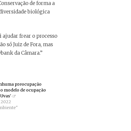
Conservação de forma a
diversidade biológica
 ajudar frear o processo
o só Juiz de Fora, mas
wbank da Câmara.”
enhuma preocupação
m o modelo de ocupação
’Uvas’
e 2022
mbiente"