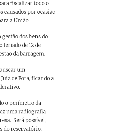
ra fiscalizar todo o
os causados por ocasião
para a União.
a gestão dos bens do
 feriado de 12 de
estão da barragem.
 buscar um
uiz de Fora, ficando a
derativo.
do o perímetro da
ez uma radiografia
esa. Será possível,
s do reservatório.