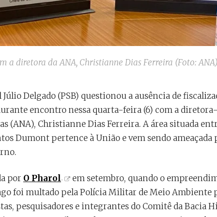
om a diretora da ANA, Christianne Dias Ferreira (Foto: ANA
 Júlio Delgado (PSB) questionou a ausência de fiscaliz
urante encontro nessa quarta-feira (6) com a diretora
s (ANA), Christianne Dias Ferreira. A área situada ent
tos Dumont pertence à União e vem sendo ameaçada 
rno.
da por
O Pharol
em setembro, quando o empreendim
go foi multado pela Polícia Militar de Meio Ambiente 
tas, pesquisadores e integrantes do Comitê da Bacia H