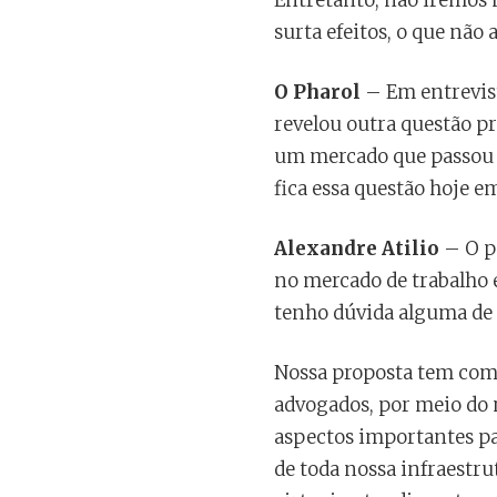
Entretanto, não iremos n
surta efeitos, o que não
O Pharol
– Em entrevist
revelou outra questão p
um mercado que passou a
fica essa questão hoje em
Alexandre Atilio
– O po
no mercado de trabalho 
tenho dúvida alguma de q
Nossa proposta tem como 
advogados, por meio do 
aspectos importantes pa
de toda nossa infraestru