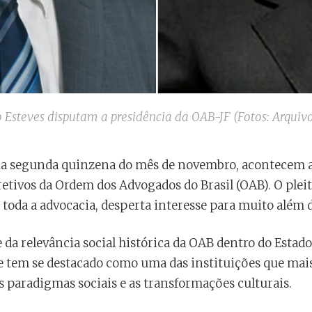
o Esteves disputam a presidência da OAB-JF (Fotos: Arquivo
 na segunda quinzena do mês de novembro, acontecem as
tivos da Ordem dos Advogados do Brasil (OAB). O pleit
 toda a advocacia, desperta interesse para muito além da
 da relevância social histórica da OAB dentro do Estad
de tem se destacado como uma das instituições que mai
s paradigmas sociais e as transformações culturais.