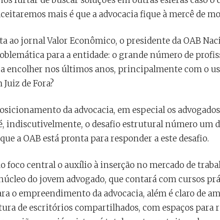
os furtar de buscar soluções em outras esferas caso o 
 aceitaremos mais é que a advocacia fique à mercê de mo
a ao jornal Valor Econômico, o presidente da OAB Naci
roblemática para a entidade: o grande número de profi
 encolher nos últimos anos, principalmente com o us
 Juiz de Fora?
sicionamento da advocacia, em especial os advogados 
é, indiscutivelmente, o desafio estrutural número um d
ue a OAB está pronta para responder a este desafio.
foco central o auxílio à inserção no mercado de traba
núcleo do jovem advogado, que contará com cursos prát
ra o empreendimento da advocacia, além é claro de a
tura de escritórios compartilhados, com espaços para r