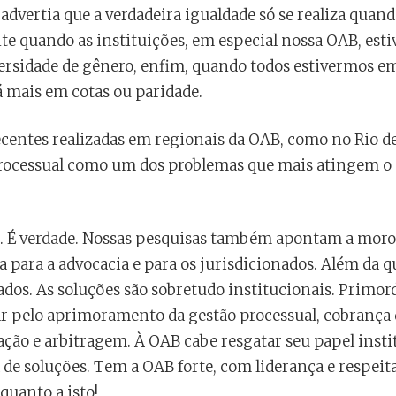
já advertia que a verdadeira igualdade só se realiza qu
e quando as instituições, em especial nossa OAB, esti
ersidade de gênero, enfim, quando todos estivermos e
rá mais em cotas ou paridade.
centes realizadas em regionais da OAB, como no Rio de
rocessual como um dos problemas que mais atingem o 
 É verdade. Nossas pesquisas também apontam a moros
para a advocacia e para os jurisdicionados. Além da q
ados. As soluções são sobretudo institucionais. Primor
ar pelo aprimoramento da gestão processual, cobrança 
ação e arbitragem. À OAB cabe resgatar seu papel instit
de soluções. Tem a OAB forte, com liderança e respeitab
quanto a isto!