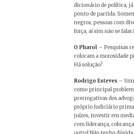
dicionário de política, 
ponto de partida. Soment
negros, pessoas com div
força, aí sim não se fala
O Pharol
– Pesquisas re
colocam a morosidade p
Há solução?
Rodrigo Esteves
– Sim.
como principal problema 
prerrogativas dos advog
próprio Judiciário prim
juízes, investir em medi
com liderança, cobrança 
outro! Não tenho dúvida 