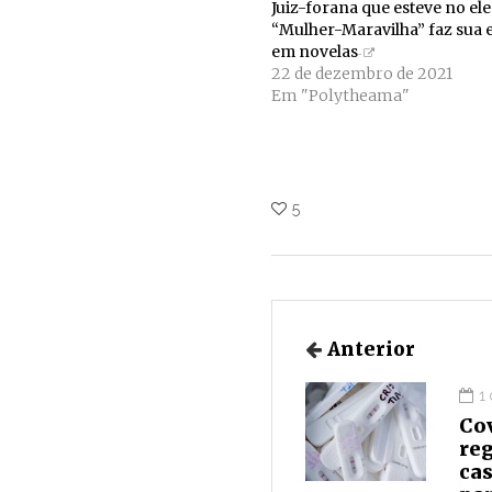
Juiz-forana que esteve no el
“Mulher-Maravilha” faz sua e
em novelas
22 de dezembro de 2021
Em "Polytheama"
5
Anterior
1
Cov
reg
cas