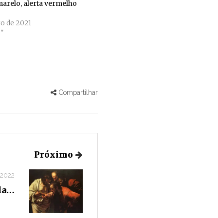
arelo, alerta vermelho
o de 2021
"
Compartilhar
Próximo
 2022
da…