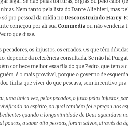
ar legal. Se não pelas torturas, orgias ou pelo calor (t
hias. Nem tanto pela lista do Dante Alighieri, mas pe
 só pro pessoal da mídia no
Desconstruindo Harry
. 
Dante começou por ali sua
Commedia
ou não venderia ta
Pedro que disse.
s pecadores, os injustos, os errados. Os que têm dúvid
o, depende da referência consultada. Se não há Purgatór
uém conhece melhor essa fila do que Pedro, que tem a ch
lguém, é o mais provável, porque o governo de esquerda
or tinha que viver do que pescava, sem incentivo pra 
, uma única vez, pelos pecados, o justo pelos injustos, pa
vivificado no espírito, no qual também foi e pregou aos esp
bedientes quando a longanimidade de Deus aguardava no
al poucos, a saber oito pessoas, foram salvos, através da á