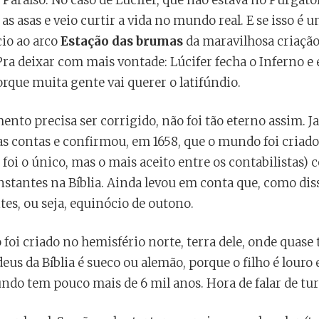
Paraíso. No caso de Lúcifer, que não estava no Purgat
 as asas e veio curtir a vida no mundo real. E se isso é 
cio ao arco
Estação das brumas
da maravilhosa criaçã
 Pra deixar com mais vontade: Lúcifer fecha o Inferno e
porque muita gente vai querer o latifúndio.
to precisa ser corrigido, não foi tão eterno assim. J
as contas e confirmou, em 1658, que o mundo foi criado
o foi o único, mas o mais aceito entre os contabilistas)
stantes na Bíblia. Ainda levou em conta que, como dis
tes, ou seja, equinócio de outono.
i criado no hemisfério norte, terra dele, onde quase 
us da Bíblia é sueco ou alemão, porque o filho é louro e
ndo tem pouco mais de 6 mil anos. Hora de falar de tu