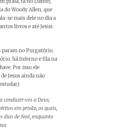
em praia, tá no Dante),
la do Woody Allen, que
Fala-se mais dele no dia a
ntos livros e até Jesus
as param no Purgatório,
io, há Inferno e fila na
ave. Por isso ele
 de Jesus ainda não
estudar):
ra conduzir-vos a Deus;
íritos em prisão, os quais,
s dias de Noé, enquanto
gua