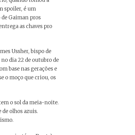
ório, quando tomou a
um spoiler, é um
o de Gaiman pros
 entrega as chaves pro
ames Ussher, bispo de
 no dia 22 de outubro de
 com base nas gerações e
se o moço que criou, os
tem o sol da meia-noite.
 de olhos azuis.
rismo.