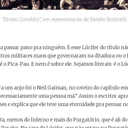
da "Divina Comédia", em representação de Sandro Botticelli
ra passar pano pra ninguém. E esse Lúcifer do título n
utros militares maus que governaram na ditadura ou o
o Pica-Pau. E nem é sobre ele. Sejamos literais: é o L
 um anjo foi o Neil Gaiman, no roteiro do capítulo em
 necessariamente uma pessoa má.” Assim o escritor ap
nes e explica que ele teve uma eternidade pra pensar no
ta, menos do Inferno e mais do Purgatório, que é ali do