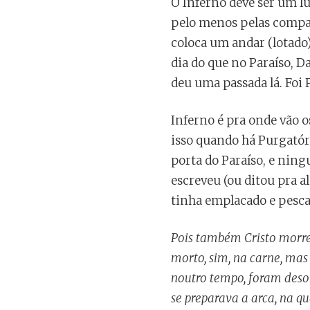
O Inferno deve ser um lug
pelo menos pelas compan
coloca um andar (lotado)
dia do que no Paraíso, 
deu uma passada lá. Foi 
Inferno é pra onde vão o
isso quando há Purgatóri
porta do Paraíso, e ning
escreveu (ou ditou pra a
tinha emplacado e pescad
Pois tamb
ém Cristo morreu
morto, sim, na carne, mas 
noutro tempo, foram deso
se preparava a arca, na qu