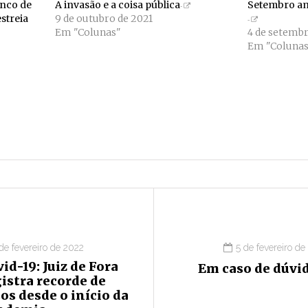
enco de
A invasão e a coisa pública
Setembro am
streia
9 de outubro de 2021
Em "Colunas"
4 de setembr
Em "Colunas
 de fevereiro de 2022
5 de fevereiro de
id-19: Juiz de Fora
Em caso de dúvi
istra recorde de
os desde o início da