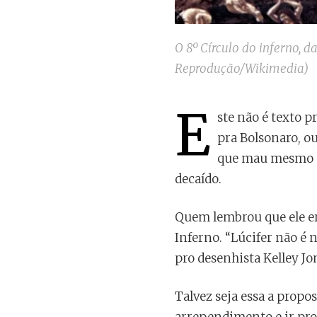
O 8º Círculo do inferno, 
Reprodução/Wikimedia)
E
ste não é texto p
pra Bolsonaro, o
que mau mesmo é 
decaído.
Quem lembrou que ele era
Inferno. “Lúcifer não é
pro desenhista Kelley Jo
Talvez seja essa a propos