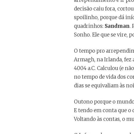
arrependimento e ir pro 
decisão caiu fora, cortou
spoilinho, porque dá iní
quadrinhos:
Sandman
.
Sonho. Ele que se vire, 
O tempo pro arrependimen
Armagh, na Irlanda, fez 
4004 a.C. Calculou (e nã
no tempo de vida dos con
dias se equivaliam às noi
Outono porque o mundo fo
E tendo em conta que o de
Voltando às contas, o mu