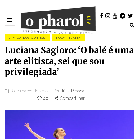
A VIDA DOS OUTROS
POLYTHEAMA
Luciana Sagioro: ‘O balé é uma
arte elitista, sei que sou
privilegiada’
6 de março de 2022
Por
Júlia Pessoa
40
Compartilhar