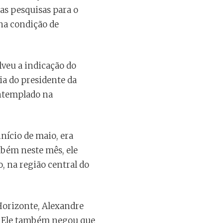
as pesquisas para o
na condição de
lveu a indicação do
ia do presidente da
ontemplado na
início de maio, era
mbém neste mês, ele
 na região central do
 Horizonte, Alexandre
a. Ele também negou que