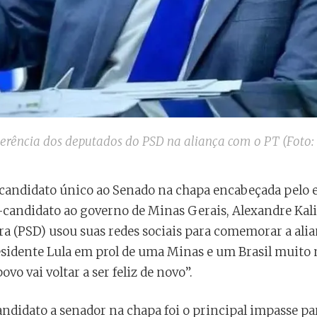
oerência dos deputados do PSD na aliança com o PT (Foto
andidato único ao Senado na chapa encabeçada pelo e
candidato ao governo de Minas Gerais, Alexandre Kalil
ra (PSD) usou suas redes sociais para comemorar a alian
idente Lula em prol de uma Minas e um Brasil muito 
ovo vai voltar a ser feliz de novo”.
andidato a senador na chapa foi o principal impasse par