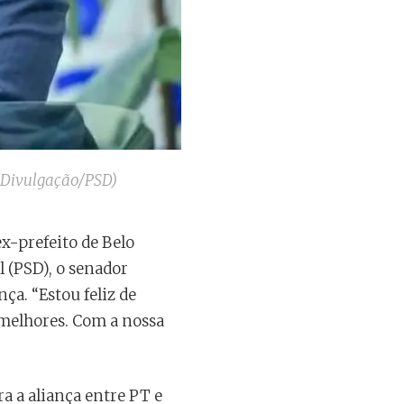
: Divulgação/PSD)
x-prefeito de Belo
 (PSD), o senador
ça. “Estou feliz de
melhores. Com a nossa
a a aliança entre PT e