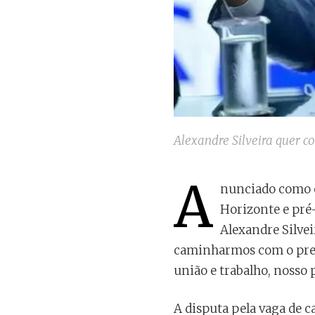
Alexandre Silveira quer c
A
nunciado como c
Horizonte e pré-
Alexandre Silvei
caminharmos com o pres
união e trabalho, nosso p
A disputa pela vaga de c