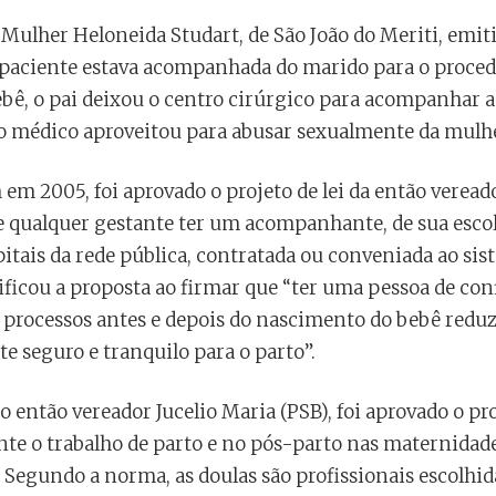
 Mulher Heloneida Studart, de São João do Meriti, emit
 paciente estava acompanhada do marido para o proced
ê, o pai deixou o centro cirúrgico para acompanhar a 
o médico aproveitou para abusar sexualmente da mulhe
em 2005, foi aprovado o projeto de lei da então verea
de qualquer gestante ter um acompanhante, de sua escol
itais da rede pública, contratada ou conveniada ao si
ificou a proposta ao firmar que “ter uma pessoa de con
rocessos antes e depois do nascimento do bebê reduz
 seguro e tranquilo para o parto”.
o então vereador Jucelio Maria (PSB), foi aprovado o pr
te o trabalho de parto e no pós-parto nas maternidades
a. Segundo a norma, as doulas são profissionais escolhi