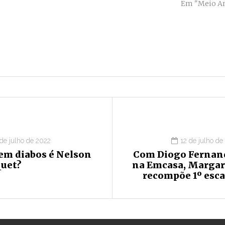
Em "Meio A
 de julho de 2022
12 de julho de
em diabos é Nelson
Com Diogo Fernan
quet?
na Emcasa, Margar
recompõe 1º esca