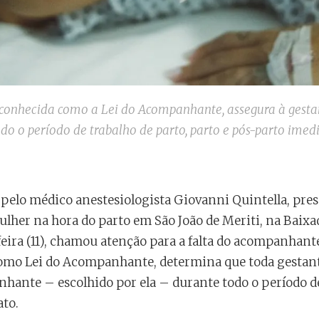
5, conhecida como a Lei do Acompanhante, assegura à gest
 o período de trabalho de parto, parto e pós-parto imedi
pelo médico anestesiologista Giovanni Quintella, pres
lher na hora do parto em São João de Meriti, na Baixa
ira (11), chamou atenção para a falta do acompanhante.
como Lei do Acompanhante, determina que toda gestant
ante – escolhido por ela – durante todo o período de
ato.