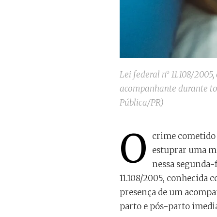
Lei federal n° 11.108/200
acompanhante durante todo
Pública/PR)
O
crime cometido 
estuprar uma mu
nessa segunda-fe
11.108/2005, conhecida 
presença de um acompanh
parto e pós-parto imedi