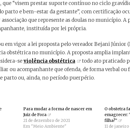
, que “visem prestar suporte contínuo no ciclo gravídi
do parto e bem-estar da gestante”, com certificação o
or associação que represente as doulas no município. A 
anhante, instituída por lei própria.
ou em vigor a lei proposta pelo vereador Bejani Júnior
cia obstétrica no município. A proposta amplia implan
nsidera-se
violência obstétrica
todo ato praticado p
liar ou acompanhante que ofenda, de forma verbal ou f
e parto ou, ainda, no período puerpério.
e
Para mudar a forma de nascer em
O obstetra f
Juiz de Fora
emagrecer: 
21 de dezembro de 2021
filha?”
Em "Meio Ambiente"
11 de janeir