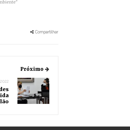
mbiente"
Compartilhar
Próximo
 2022
des
ida
lão