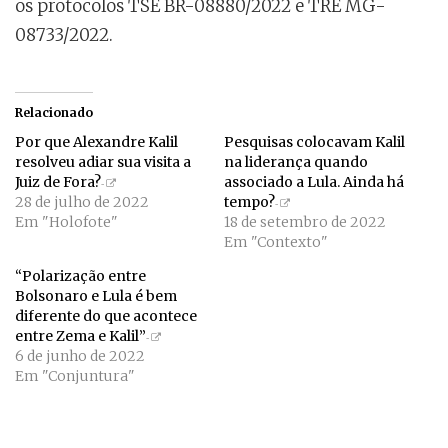
os protocolos TSE BR-08880/2022 e TRE MG-
08733/2022.
Relacionado
Por que Alexandre Kalil
Pesquisas colocavam Kalil
resolveu adiar sua visita a
na liderança quando
Juiz de Fora?
associado a Lula. Ainda há
28 de julho de 2022
tempo?
Em "Holofote"
18 de setembro de 2022
Em "Contexto"
“Polarização entre
Bolsonaro e Lula é bem
diferente do que acontece
entre Zema e Kalil”
6 de junho de 2022
Em "Conjuntura"