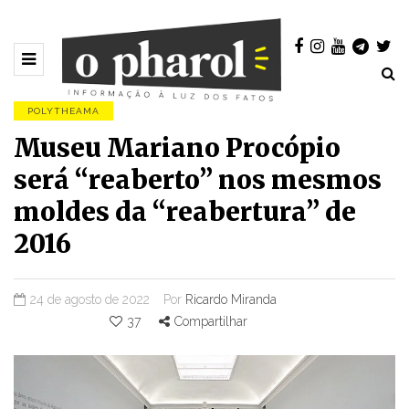
POLYTHEAMA
Museu Mariano Procópio
será “reaberto” nos mesmos
moldes da “reabertura” de
2016
24 de agosto de 2022
Por
Ricardo Miranda
37
Compartilhar