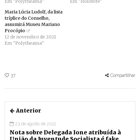
Em "Polytheama"
Em "Holofote"
Maria Lúcia Ludolf, da lista
tríplice do Conselho,
assumirá Museu Mariano
Procópio
12 de novembro de 2021
Em "Polytheama"
37
Compartilhar
Anterior
23 de agosto de 2022
Nota sobre Delegada Ione atribuída à
União da Juventude Socialista é fake