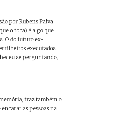
ssão por Rubens Paiva
que o toca) é algo que
. O do futuro ex-
errilheiros executados
nheceu se perguntando,
à memória, traz também o
encarar as pessoas na