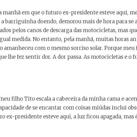
a manhã em que o futuro ex-presidente esteve aqui, me
a barriguinha doendo, demorou mais de hora para se a
ados pelos canos de descarga das motocicletas, mas qu
gual medida. No entanto, pela manhã, muitas horas ant
to amanheceu com o mesmo sorriso solar. Porque meu f
ue lhe fez sentir dor. A dor passa. As motocicletas e o 
eu filho Tito escala a cabeceira da minha cama e acend
pacidade de se encantar com coisas miúdas inclui obser
 ex-presidente esteve aqui, a luz ficou apagada, mas é 