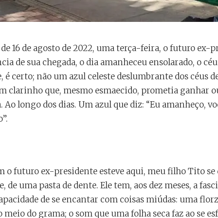
e 16 de agosto de 2022, uma terça-feira, o futuro ex-pr
cia de sua chegada, o dia amanheceu ensolarado, o céu
, é certo; não um azul celeste deslumbrante dos céus d
em clarinho que, mesmo esmaecido, prometia ganhar o
a. Ao longo dos dias. Um azul que diz: “Eu amanheço, vo
”.
 o futuro ex-presidente esteve aqui, meu filho Tito s
e, de uma pasta de dente. Ele tem, aos dez meses, a fasc
apacidade de se encantar com coisas miúdas: uma flo
 meio do grama; o som que uma folha seca faz ao se esf