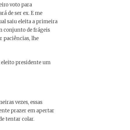
iro voto para
ará de ser ex. E me
l saiu eleita a primeira
m conjunto de frágeis
 paciências, lhe
 eleito presidente um
eiras vezes, essas
sente prazer em apertar
 tentar colar.