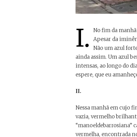
I.
No fim da manhã d
Apesar da iminên
Não um azul forte
ainda assim. Um azul b
intensas, ao longo do di
espere, que eu amanheço
II.
Nessa manhã em cujo fim
vazia, vermelho brilhant
“manoeldebarrosiana” c
vermelha, encontrada no