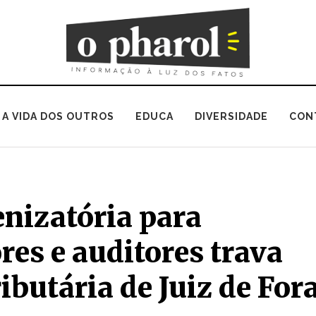
A VIDA DOS OUTROS
EDUCA
DIVERSIDADE
CON
enizatória para
es e auditores trava
ibutária de Juiz de For