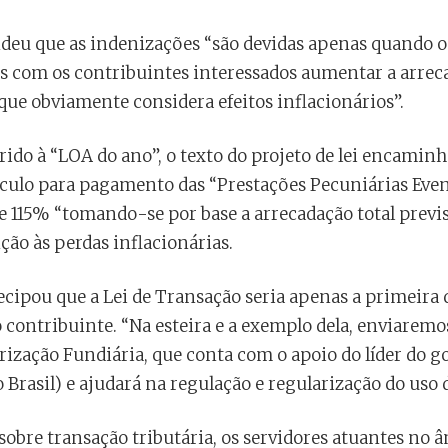
deu que as indenizações “são devidas apenas quando o 
s com os contribuintes interessados aumentar a arre
que obviamente considera efeitos inflacionários”.
rido à “LOA do ano”, o texto do projeto de lei encamin
álculo para pagamento das “Prestações Pecuniárias Eve
e 115% “tomando-se por base a arrecadação total previ
ão às perdas inflacionárias.
tecipou que a Lei de Transação seria apenas a primeira
o contribuinte. “Na esteira e a exemplo dela, enviarem
arização Fundiária, que conta com o apoio do líder do 
 Brasil) e ajudará na regulação e regularização do uso d
sobre transação tributária, os servidores atuantes no â