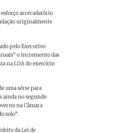
esforço arrecadatório
cadação originalmente
hado pelo Executivo
ntuais” o incremento das
sta na LOA do exercício
 de uma série para
os ainda no segundo
governo na Câmara
o solo”.
mbito da Lei de