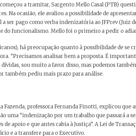
i começou a tramitar, Sargento Mello Casal (PTB) quest
es. Na ocasião, ele avaliou a possibilidade de apresen
l a ser pago como verba indenizatória ao JFPrev (Juiz d
e do funcionalismo. Mello foi o primeiro a pedir o adi
canos), há preocupação quanto à possibilidade de se cr
 Fora. “Precisamos analisar bem a proposta. É important
s dívidas, sou muito a favor disso, mas podemos també
dor também pediu mais prazo para análise.
a Fazenda, professora Fernanda Finotti, explicou que a
ão uma “indenização por um trabalho que passará a ser
 de apoio e que antes cabia à Justiça”. A Lei de Transaç
rio e a transfere para o Executivo.