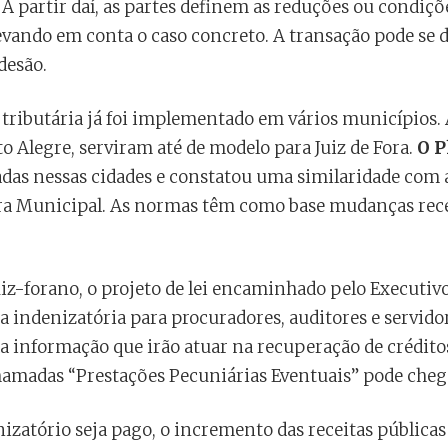
 A partir daí, as partes definem as reduções ou condiçõ
levando em conta o caso concreto. A transação pode se 
desão.
 tributária já foi implementado em vários municípios. 
o Alegre, serviram até de modelo para Juiz de Fora.
O P
as nessas cidades e constatou uma similaridade com a
a Municipal. As normas têm como base mudanças recen
uiz-forano, o projeto de lei encaminhado pelo Executi
rba indenizatória para procuradores, auditores e servi
a informação que irão atuar na recuperação de créditos
hamadas “Prestações Pecuniárias Eventuais” pode chegar
nizatório seja pago, o incremento das receitas pública