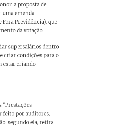
ionou a proposta de
tar uma emenda
e Fora Previdência), que
amento da votação.
iar supersalários dentro
e criar condições para o
m estar criando
s “Prestações
 feito por auditores,
ão, segundo ela, retira