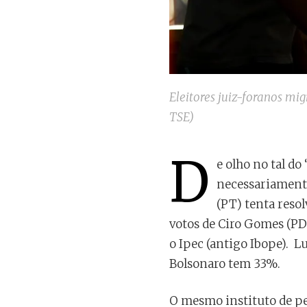
Eleitores juiz-foranos mi
TSE)
D
e olho no tal do
necessariamente
(PT) tenta resol
votos de Ciro Gomes (PD
o Ipec (antigo Ibope). L
Bolsonaro tem 33%.
O mesmo instituto de pe