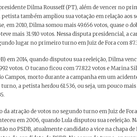
presidente Dilma Rousseff (PT), além de vencer no pri
 a petista também ampliou sua votação em relação aos 
e, em 2010, Dilma somou mais 49.656 votos, quase o dob
teve mais 31.910 votos. Nessa disputa presidencial, a c
gundo lugar no primeiro turno em Juiz de Fora com 87.
B) em 2014, quando disputou sua reeleição, Dilma ven
92 votos. O tucano ficou com 77.822 votos e Marina Si
do Campos, morto durante a campanha em um acident
 turno, a petista herdou 61.536, ou seja, um pouco mais
5.
 da atração de votos no segundo turno em Juiz de Fora
teceu em 2006, quando Lula disputou sua reeleição. Na
tão no PSDB, atualmente candidato a vice na chapa de L