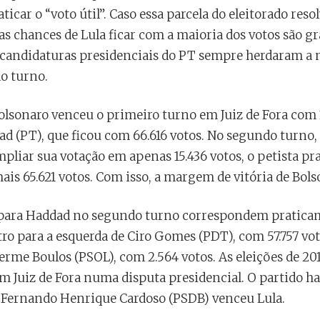
icar o “voto útil”. Caso essa parcela do eleitorado re
as chances de Lula ficar com a maioria dos votos são 
as candidaturas presidenciais do PT sempre herdaram a 
do turno.
olsonaro venceu o primeiro turno em Juiz de Fora com 1
d (PT), que ficou com 66.616 votos. No segundo turno,
pliar sua votação em apenas 15.436 votos, o petista p
is 65.621 votos. Com isso, a margem de vitória de Bols
para Haddad no segundo turno correspondem praticam
ro para a esquerda de Ciro Gomes (PDT), com 57.757 voto
erme Boulos (PSOL), com 2.564 votos. As eleições de 2
 Juiz de Fora numa disputa presidencial. O partido ha
 Fernando Henrique Cardoso (PSDB) venceu Lula.