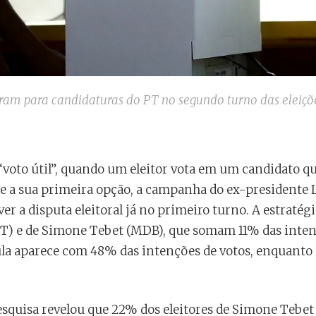
gram para candidaturas do PT no segundo turno das eleiçõe
 “voto útil”, quando um eleitor vota em um candidato q
 a sua primeira opção, a campanha do ex-presidente Lu
ver a disputa eleitoral já no primeiro turno. A estraté
T) e de Simone Tebet (MDB), que somam 11% das inten
ula aparece com 48% das intenções de votos, enquanto 
squisa revelou que 22% dos eleitores de Simone Tebet e