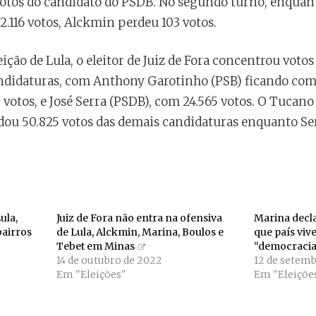
otos do candidato do PSDB. No segundo turno, enquan
2.116 votos, Alckmin perdeu 103 votos.
ção de Lula, o eleitor de Juiz de Fora concentrou votos 
ndidaturas, com Anthony Garotinho (PSB) ficando com 4
votos, e José Serra (PSDB), com 24.565 votos. O Tucano 
dou 50.825 votos das demais candidaturas enquanto Se
ula,
Juiz de Fora não entra na ofensiva
Marina decla
bairros
de Lula, Alckmin, Marina, Boulos e
que país vive
Tebet em Minas
“democracia 
14 de outubro de 2022
12 de setem
Em "Eleições"
Em "Eleiçõe