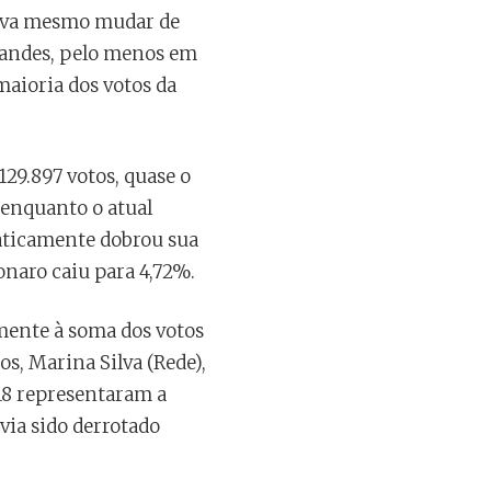
solva mesmo mudar de
grandes, pelo menos em
maioria dos votos da
29.897 votos, quase o
 enquanto o atual
raticamente dobrou sua
onaro caiu para 4,72%.
ente à soma dos votos
s, Marina Silva (Rede),
018 representaram a
via sido derrotado