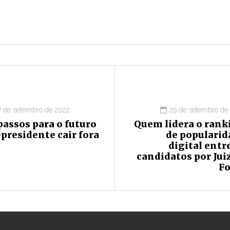
7 de setembro de 2022
29 de setembro de
passos para o futuro
Quem lidera o rank
presidente cair fora
de popularid
digital entr
candidatos por Jui
Fo