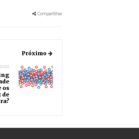
Compartilhar
Próximo
 2022
ing
ade
e os
z de
ra?