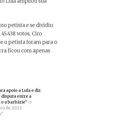
to Lula ampliou sua
no petista e se dividiu
5.438 votos, Ciro
e o petista foram para o
rra ficou com apenas
ra apoio a Lula e diz
 disputa entre a
e a barbárie”
bro de 2022
s"