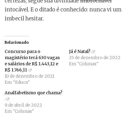
certezas, segue sua divindade
imbrochável
intocável. E o ditado é conhecido: nunca vi um
imbecil hesitar.
Relacionado
Concurso para o
Já é Natal?
magistério terá 630 vagas
25 de dezembro de 2022
e salários de R$ 1.443,12 e
Em "Colunas"
R$ 1.766,11
10 de dezembro de 2021
Em "Educa"
Analfabetismo que chama?
9 de abril de 2022
Em "Colunas"