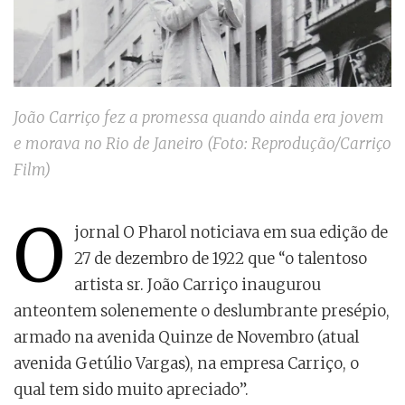
João Carriço fez a promessa quando ainda era jovem
e morava no Rio de Janeiro (Foto: Reprodução/Carriço
Film)
O
jornal O Pharol noticiava em sua edição de
27 de dezembro de 1922 que “o talentoso
artista sr. João Carriço inaugurou
anteontem solenemente o deslumbrante presépio,
armado na avenida Quinze de Novembro (atual
avenida Getúlio Vargas), na empresa Carriço, o
qual tem sido muito apreciado”.