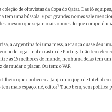
a coleção de oitavistas da Copa do Qatar. Das 16 equipe
 tem uma bússola. E por grandes nomes vale mencio
deles, mesmo que sejam mais nomes do que competênci
brisa, a Argentina foi uma mess, a França quase deu um
nem pode jogar mal e o astro de Portugal não tem elenc
entre as 16 melhores do mundo, nenhuma delas tem um
z de mudar o placar. Ou tem: o VAR.
 artilheiro que conheceu a Janja num jogo de futebol e
 tem mais espaço, né, editor? Tudo bem, sem política p