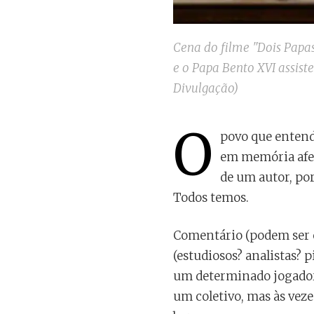
Cena do filme "Dois Papas
e o Papa Bento XVI assist
Divulgação)
O
povo que entende
em memória afeti
de um autor, por
Todos temos.
Comentário (podem ser c
(estudiosos? analistas?
um determinado jogador
um coletivo, mas às vez