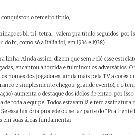
 conquistou o terceiro título,…
nações bi, tri, tetra… valem pra título seguidos, por is
 do bi, como só a Itália foi, em 1934 e 1938)
ra linha. Ainda assim, dizem que sem Pelé esse estrelato
adas, encantou a torcida e fulminou os adversários. O f
os nomes dos jogadores, ainda mais pela TV a cores qu
branco e simplesmente chegou, grande evento), e o tem
ração) aumenta o destaque dos ídolos de então, por isso
na de toda a equipe. Todos estavam lá e têm assinatura n
e essa história procede ou se faz parte do “Pra frente B
as em suas áreas fundamentar.