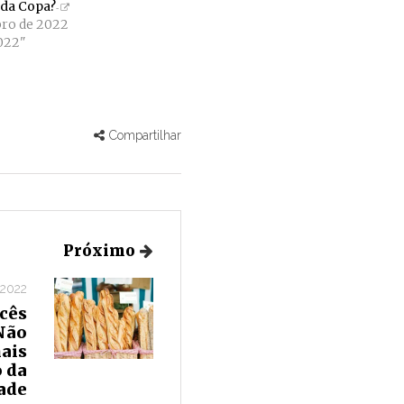
 da Copa?
bro de 2022
022"
Compartilhar
Próximo
 2022
cês
 Não
mais
 da
ade