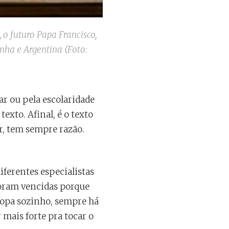
 o futuro Papa Francisco,
nha e Argentina (Foto:
ar ou pela escolaridade
exto. Afinal, é o texto
or, tem sempre razão.
ferentes especialistas
foram vencidas porque
opa sozinho, sempre há
mais forte pra tocar o