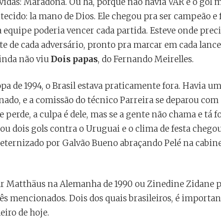
idas: Maradona. Ou há, porque não havia VAR e o gol ma
tecido: la mano de Dios. Ele chegou pra ser campeão e 
 equipe poderia vencer cada partida. Esteve onde prec
e de cada adversário, pronto pra marcar em cada lance 
ainda não viu
Dois papas
, do Fernando Meirelles.
pa de 1994, o Brasil estava praticamente fora. Havia 
ado, e a comissão do técnico Parreira se deparou com 
perde, a culpa é dele, mas se a gente não chama e tá fo
u dois gols contra o Uruguai e o clima de festa chegou
” eternizado por Galvão Bueno abraçando Pelé na cabine
r Matthäus na Alemanha de 1990 ou Zinedine Zidane pr
ês mencionados. Dois dos quais brasileiros, é important
eiro de hoje.