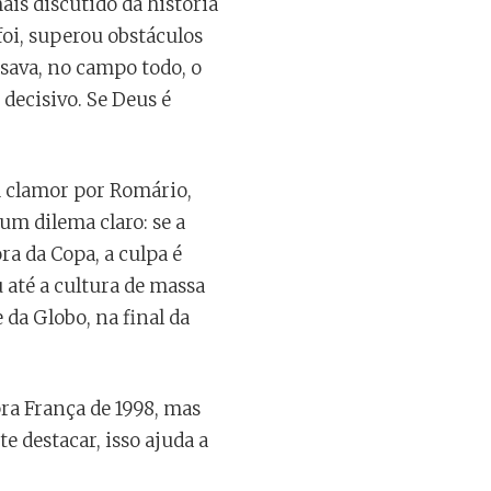
is discutido da história
foi, superou obstáculos
isava, no campo todo, o
decisivo. Se Deus é
um clamor por Romário,
um dilema claro: se a
ra da Copa, a culpa é
 até a cultura de massa
 da Globo, na final da
a França de 1998, mas
e destacar, isso ajuda a