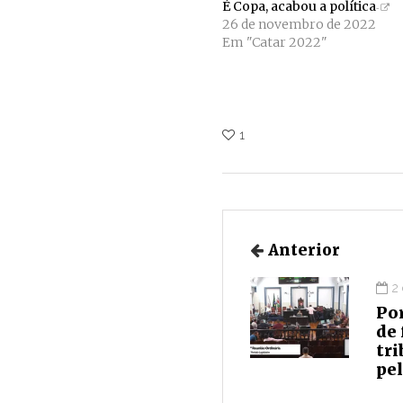
É Copa, acabou a política
26 de novembro de 2022
Em "Catar 2022"
1
Anterior
2
Por
de 
tri
pe