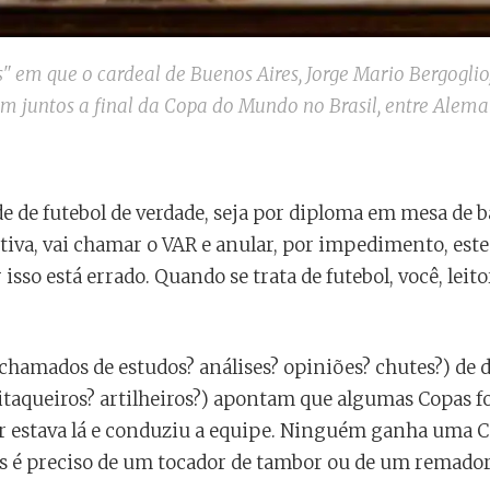
" em que o cardeal de Buenos Aires, Jorge Mario Bergoglio,
em juntos a final da Copa do Mundo no Brasil, entre Alema
 de futebol de verdade, seja por diploma em mesa de b
va, vai chamar o VAR e anular, por impedimento, este t
 isso está errado. Quando se trata de futebol, você, leit
hamados de estudos? análises? opiniões? chutes?) de di
 pitaqueiros? artilheiros?) apontam que algumas Copas 
 estava lá e conduziu a equipe. Ninguém ganha uma C
es é preciso de um tocador de tambor ou de um remador 