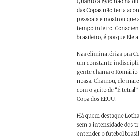
Quanto a 1986 não há dúv
das Copas não teria acon
pessoais e mostrou que a
tempo inteiro. Conscient
brasileiro, é porque Ele 
Nas eliminatórias pra Co
um constante indisciplin
gente chama o Romário e 
nossa. Chamou, ele marco
com o grito de “É tetra!
Copa dos EEUU.
Há quem destaque Lotha
sem a intensidade dos tr
entender o futebol brasil