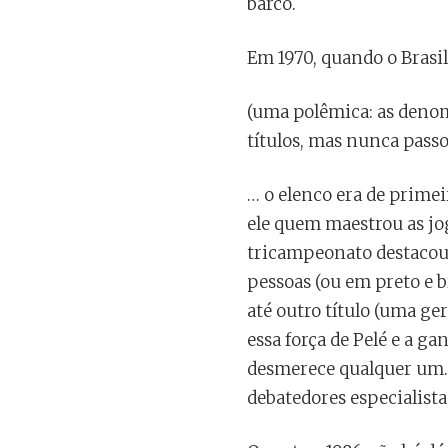
barco.
Em 1970, quando o Brasil
(uma polêmica: as denomi
títulos, mas nunca passou
… o elenco era de primei
ele quem maestrou as jog
tricampeonato destacou 
pessoas (ou em preto e 
até outro título (uma ge
essa força de Pelé e a ga
desmerece qualquer um. S
debatedores especialist