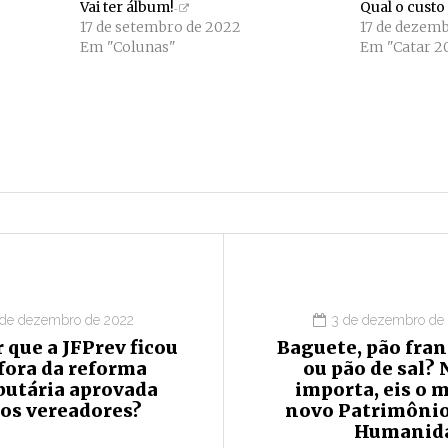
Vai ter álbum!
Qual o custo
17 de setembro de 2022
17 de dezem
Em "Colunas"
Em "Catar 2
 de dezembro de 2022
3 de dezembro de
 que a JFPrev ficou
Baguete, pão fran
fora da reforma
ou pão de sal?
butária aprovada
importa, eis o 
los vereadores?
novo Patrimônio
Humanid