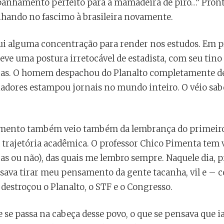
nhamento perfeito para a mamadeira de piro…” Pront
ando no fascimo à brasileira novamente.
ui alguma concentração para render nos estudos. Em p
eve uma postura irretocável de estadista, com seu tino
icas. O homem despachou do Planalto completamente des
dores estampou jornais no mundo inteiro. O véio sabe
mento também veio também da lembrança do primeiro o
rajetória acadêmica. O professor Chico Pimenta tem v
s ou não), das quais me lembro sempre. Naquele dia, p
isava tirar meu pensamento da gente tacanha, vil e – 
destroçou o Planalto, o STF e o Congresso.
 se passa na cabeça desse povo, o que se pensava que i