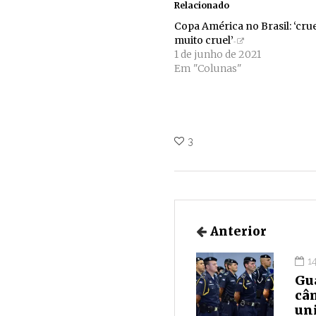
Relacionado
Copa América no Brasil: ‘crue
muito cruel’
1 de junho de 2021
Em "Colunas"
3
Anterior
1
Gu
câ
uni