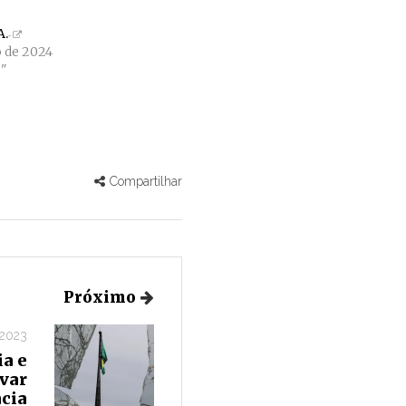
A.
o de 2024
"
Compartilhar
Próximo
 2023
ia e
lvar
cia