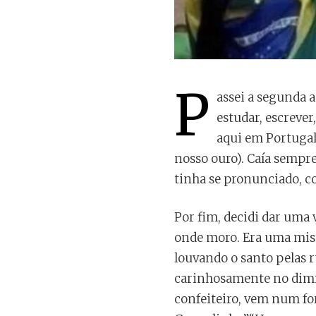
P
assei a segunda 
estudar, escrever
aqui em Portugal
nosso ouro). Caía sempr
tinha se pronunciado, co
Por fim, decidi dar uma 
onde moro. Era uma mist
louvando o santo pelas 
carinhosamente no diminu
confeiteiro, vem num fo