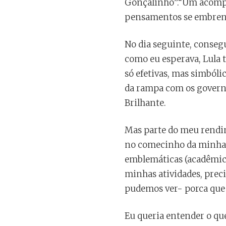
Gonçalinho”.“Um acompa
pensamentos se embrenh
No dia seguinte, conseg
como eu esperava, Lula t
só efetivas, mas simból
da rampa com os governa
Brilhante.
Mas parte do meu rendi
no comecinho da minha t
emblemáticas (acadêmica
minhas atividades, prec
pudemos ver- porca que 
Eu queria entender o que