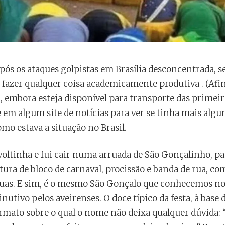
após os ataques golpistas em Brasília desconcentrada, 
, fazer qualquer coisa academicamente produtiva . (Afina
, embora esteja disponível para transporte das primeir
e em algum site de notícias para ver se tinha mais al
mo estava a situação no Brasil.
voltinha e fui cair numa arruada de São Gonçalinho, pa
ura de bloco de carnaval, procissão e banda de rua, c
ruas. E sim, é o mesmo São Gonçalo que conhecemos no
tivo pelos aveirenses. O doce típico da festa, à base d
rmato sobre o qual o nome não deixa qualquer dúvida: 