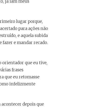
o, já iam meus
rimeiro lugar porque,
 acertado para ações não
truído, e aquela subida
 fazer e mandar recado.
rientador que eu tive,
árias frases
ra que eu retomasse
como infelizmente
a acontecer depois que