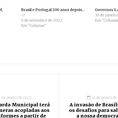
l,
Brasil e Portugal 200 anos depois…
Governos S.
30 de janeir
6 de setembro de 2022
Em "Colunas
Em "Colunas"
4 de janeiro de 2023
15 de janeiro de
arda Municipal terá
A invasão de Brasíl
meras acopladas aos
os desafios para sa
formes a partir de
a nossa democra