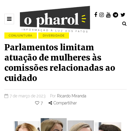
CONJUNTURA
DIVERSIDADE
Parlamentos limitam
atuação de mulheres às
comissões relacionadas ao
cuidado
7 de março de 2023
Por
Ricardo Miranda
7
Compartilhar