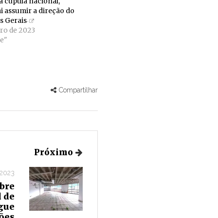
a cúpula nacional,
i assumir a direção do
s Gerais
ro de 2023
e"
Compartilhar
Próximo
 2023
obre
 de
egue
ões