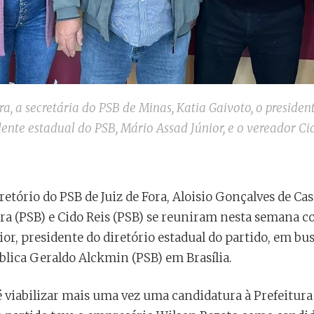
a, a secretária do PSB de Minas, Katia Gaivoto, o presiden
dente estadual do PSB, Mário Assad Júnior, e o vereador Ci
retório do PSB de Juiz de Fora, Aloisio Gonçalves de Cas
ira (PSB) e Cido Reis (PSB) se reuniram nesta semana c
ior, presidente do diretório estadual do partido, em b
blica Geraldo Alckmin (PSB) em Brasília.
é viabilizar mais uma vez uma candidatura à Prefeitura 