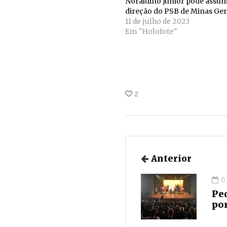
Noraldino Júnior pode assum
direção do PSB de Minas Ger
11 de julho de 2023
Em "Holofote"
2
Anterior
6
Pe
por