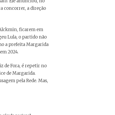
ato. Ele anunciou, no
a concorrer, a direção
o Alckmin, ficarem em
eu Lula, o partido não
mo a prefeita Margarida
 em 2024.
z de Fora, é repetir no
ce de Margarida.
assagem pela Rede. Mas,
.