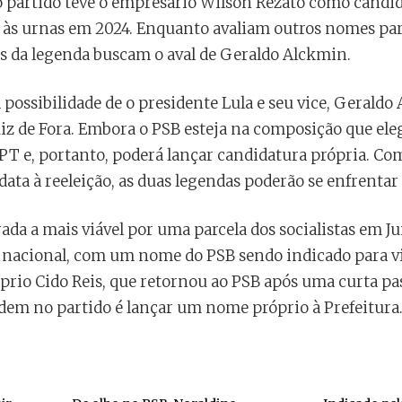
 o partido teve o empresário Wilson Rezato como candid
á às urnas em 2024. Enquanto avaliam outros nomes par
as da legenda buscam o aval de Geraldo Alckmin.
 possibilidade de o presidente Lula e seu vice, Gerald
iz de Fora. Embora o PSB esteja na composição que eleg
 PT e, portanto, poderá lançar candidatura própria. Co
ata à reeleição, as duas legendas poderão se enfrentar
ada a mais viável por uma parcela dos socialistas em Jui
 nacional, com um nome do PSB sendo indicado para vi
óprio Cido Reis, que retornou ao PSB após uma curta p
rdem no partido é lançar um nome próprio à Prefeitura