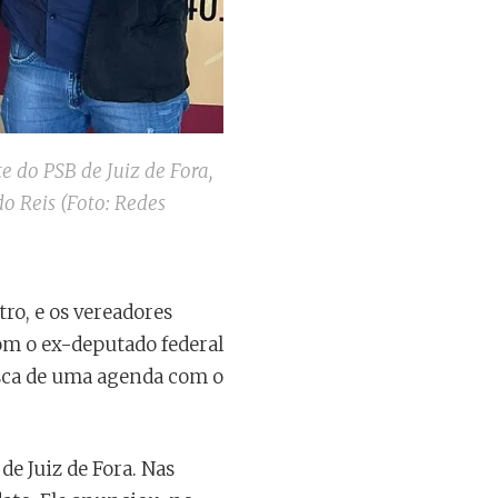
te do PSB de Juiz de Fora,
do Reis (Foto: Redes
tro, e os vereadores
om o ex-deputado federal
usca de uma agenda com o
de Juiz de Fora. Nas