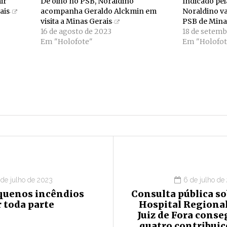
ir
De olho no PSB, Noraldino
Indicado pel
ais
acompanha Geraldo Alckmin em
Noraldino va
visita a Minas Gerais
PSB de Mina
16 de agosto de 2023
18 de setemb
Em "Holofote"
Em "Holofot
 de julho de 2023
6 de julho de
quenos incêndios
Consulta pública s
 toda parte
Hospital Regional
Juiz de Fora cons
quatro contribuiç