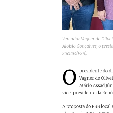
Vereador Vagner de Oliveir
Aloisio Gonçalves, o presi
Sociais/PSB).
O
presidente do di
Vagner de Olive
Mário Assad Jún
vice-presidente da Repú
A proposta do PSB local 