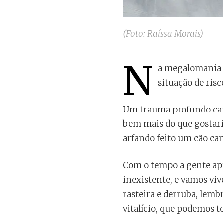
(Foto: Raíssa Morais)
N
a megalomania d
situação de risc
Um trauma profundo caus
bem mais do que gostari
arfando feito um cão can
Com o tempo a gente apre
inexistente, e vamos viv
rasteira e derruba, lem
vitalício, que podemos t