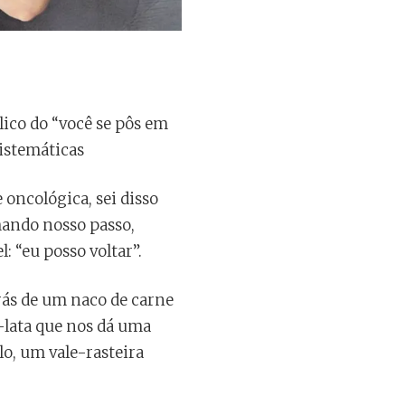
ico do “você se pôs em
sistemáticas
oncológica, sei disso
hando nosso passo,
: “eu posso voltar”.
trás de um naco de carne
a-lata que nos dá uma
o, um vale-rasteira