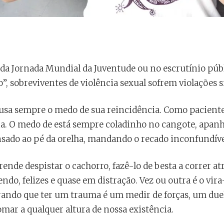
a Jornada Mundial da Juventude ou no escrutínio públ
o”, sobreviventes de violência sexual sofrem violações 
a sempre o medo de sua reincidência. Como paciente 
a. O medo de está sempre coladinho no cangote, apan
sado ao pé da orelha, mandando o recado inconfundível
nde despistar o cachorro, fazê-lo de besta a correr a
endo, felizes e quase em distração. Vez ou outra é o vir
brando que ter um trauma é um medir de forças, um duel
omar a qualquer altura de nossa existência.