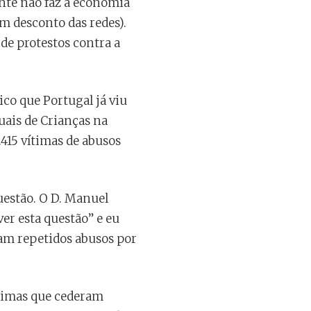
ente não faz a economia
om desconto das redes).
 de protestos contra a
ico que Portugal já viu
ais de Crianças na
415 vítimas de abusos
uestão. O D. Manuel
er esta questão” e eu
ram repetidos abusos por
ítimas que cederam