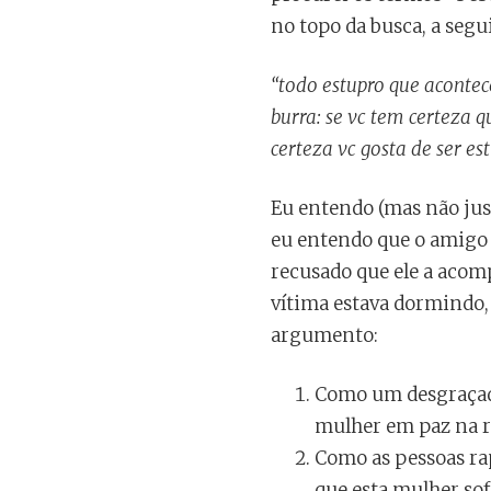
no topo da busca, a segu
“todo estupro que aconte
burra: se vc tem certeza 
certeza vc gosta de ser est
Eu entendo (mas não just
eu entendo que o amigo q
recusado que ele a acom
vítima estava dormindo,
argumento:
Como um desgraçado 
mulher em paz na ru
Como as pessoas ra
que esta mulher sof