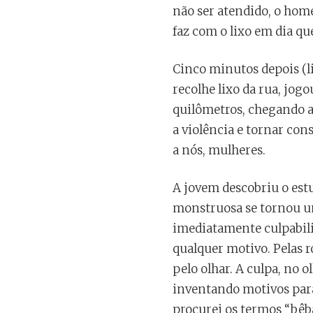
não ser atendido, o hom
faz com o lixo em dia q
Cinco minutos depois (l
recolhe lixo da rua, jog
quilômetros, chegando 
a violência e tornar co
a nós, mulheres.
A jovem descobriu o est
monstruosa se tornou um 
imediatamente culpabiliz
qualquer motivo. Pelas r
pelo olhar. A culpa, no o
inventando motivos para 
procurei os termos “bêb