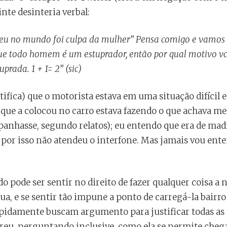
inte desinteria verbal:
ceu no mundo foi culpa da mulher” Pensa comigo e vamos 
que todo homem é um estuprador, então por qual motivo vc
uprada. 1 + 1= 2” (sic)
ifica) que o motorista estava em uma situação difícil e
ue a colocou no carro estava fazendo o que achava mel
panhasse, segundo relatos); eu entendo que era de mad
 por isso não atendeu o interfone. Mas jamais vou ente
pode ser sentir no direito de fazer qualquer coisa a n
a, e se sentir tão impune a ponto de carregá-la bairro
pidamente buscam argumento para justificar todas as 
reu, perguntando inclusive, como ela se permite chegar