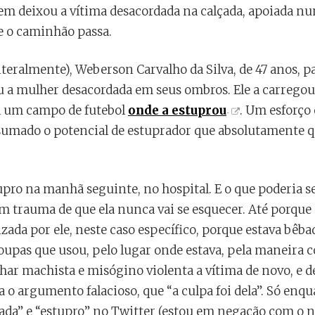
em deixou a vítima desacordada na calçada, apoiada n
ue o caminhão passa.
iteralmente), Weberson Carvalho da Silva, de 47 anos, 
ou a mulher desacordada em seus ombros. Ele a carregou
a um campo de futebol
onde a estuprou
. Um esforço
nsumado o potencial de estuprador que absolutamente
upro na manhã seguinte, no hospital. E o que poderia 
trauma de que ela nunca vai se esquecer. Até porque el
ada por ele, neste caso específico, porque estava bêba
oupas que usou, pelo lugar onde estava, pela maneira c
lhar machista e misógino violenta a vítima de novo, e de
o argumento falacioso, que “a culpa foi dela”. Só enqua
ada” e “estupro” no Twitter (estou em negação com o 