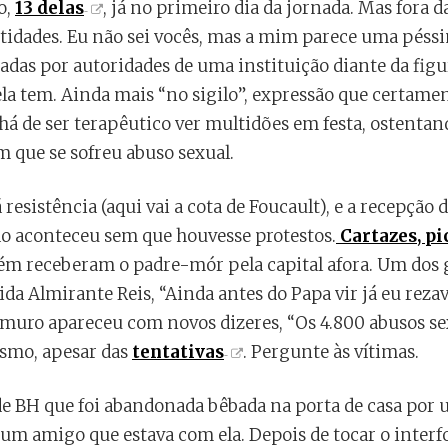
o,
13 delas
, já no primeiro dia da jornada. Mas fora 
ntidades. Eu não sei vocês, mas a mim parece uma péssi
adas por autoridades de uma instituição diante da fig
ela tem. Ainda mais “no sigilo”, expressão que certam
 há de ser terapêutico ver multidões em festa, ostentan
 que se sofreu abuso sexual.
á resistência (aqui vai a cota de Foucault), e a recepçã
não aconteceu sem que houvesse protestos.
Cartazes, pi
m receberam o padre-mór pela capital afora. Um dos gr
nida Almirante Reis, “Ainda antes do Papa vir já eu reza
 muro apareceu com novos dizeres, “Os 4.800 abusos sex
esmo, apesar das
tentativas
. Pergunte às vítimas.
e BH que foi abandonada bêbada na porta de casa por 
 um amigo que estava com ela. Depois de tocar o interf