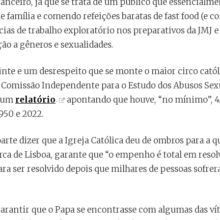
anceiro, já que se trata de um público que essencialm
de família e comendo refeições baratas de fast food (e c
ias de trabalho exploratório nos preparativos da JMJ e
ção a gêneros e sexualidades.
inte e um desrespeito que se monte o maior circo catól
Comissão Independente para o Estudo dos Abusos Sexu
u um
relatório
apontando que houve, “no mínimo”, 4.
1950 e 2022.
arte dizer que a Igreja Católica deu de ombros para a q
rca de Lisboa, garante que “o empenho é total em resolv
ra ser resolvido depois que milhares de pessoas sofre
 garantir que o Papa se encontrasse com algumas das v