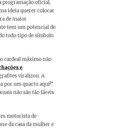
da programação oficial,
ma ideia querer colocar
ura de maior
ente tem um potencial de
do todo tipo de símbolo
o do cardeal máximo não
chações e
afites viralizou. A
va por um quarto aqui!”.
uais não são tão fáceis
um motorista de
one da casa da mulher e