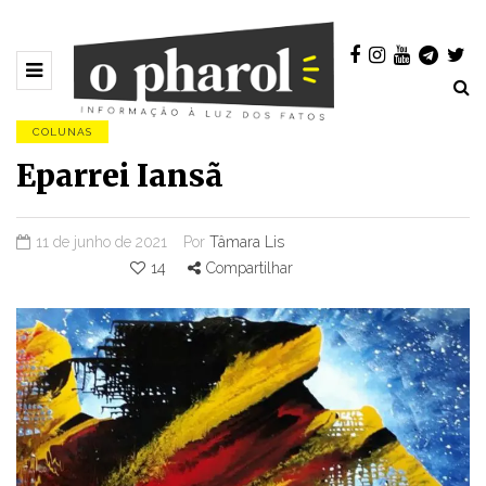
COLUNAS
Eparrei Iansã
11 de junho de 2021
Por
Tâmara Lis
14
Compartilhar