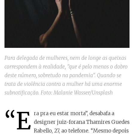
Para delegada de mulheres, nem de longe as queixas
correspondem à realidade, "que é pelo menos o dobro
deste número, sobretudo na pandemia". Quando se
trata de violência contra a mulher há uma enorme
subnotificação. Foto: Malanie Wasser/Unsplash
“E
ra pra eu estar morta”, desabafa a
designer juiz-forana Thamires Guedes
Rabello, 27, ao telefone. “Mesmo depois