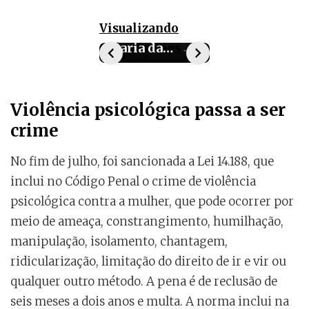
Visualizando
15 anos da Lei
Maria da
todos Stories
Penha
Violência psicológica passa a ser
crime
No fim de julho, foi sancionada a Lei 14.188, que
inclui no Código Penal o crime de violência
psicológica contra a mulher, que pode ocorrer por
meio de ameaça, constrangimento, humilhação,
manipulação, isolamento, chantagem,
ridicularização, limitação do direito de ir e vir ou
qualquer outro método. A pena é de reclusão de
seis meses a dois anos e multa. A norma inclui na