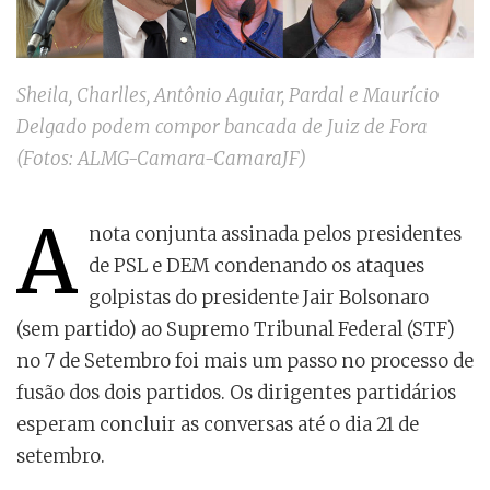
Sheila, Charlles, Antônio Aguiar, Pardal e Maurício
Delgado podem compor bancada de Juiz de Fora
(Fotos: ALMG-Camara-CamaraJF)
A
nota conjunta assinada pelos presidentes
de PSL e DEM condenando os ataques
golpistas do presidente Jair Bolsonaro
(sem partido) ao Supremo Tribunal Federal (STF)
no 7 de Setembro foi mais um passo no processo de
fusão dos dois partidos. Os dirigentes partidários
esperam concluir as conversas até o dia 21 de
setembro.