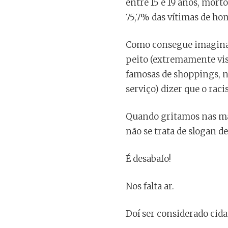
entre 15 e 19 anos, mor
75,7% das vítimas de hom
Como consegue imaginar
peito (extremamente visí
famosas de shoppings, na
serviço) dizer que o rac
Quando gritamos nas man
não se trata de slogan 
É desabafo!
Nos falta ar.
Doí ser considerado cida