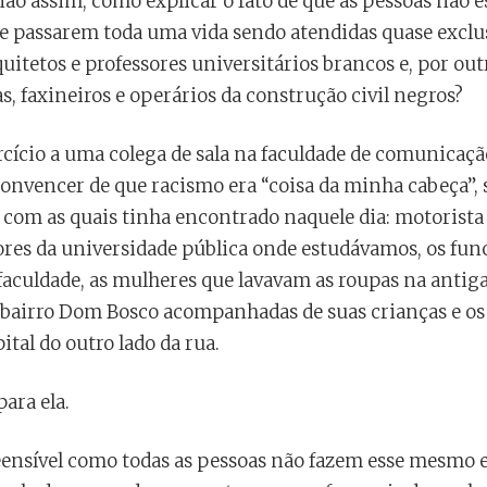
 não assim, como explicar o fato de que as pessoas não
e passarem toda uma vida sendo atendidas quase excl
uitetos e professores universitários brancos e, por out
s, faxineiros e operários da construção civil negros?
cício a uma colega de sala na faculdade de comunicação,
onvencer de que racismo era “coisa da minha cabeça”, s
s com as quais tinha encontrado naquele dia: motorista
sores da universidade pública onde estudávamos, os fu
aculdade, as mulheres que lavavam as roupas na antiga 
 bairro Dom Bosco acompanhadas de suas crianças e o
ital do outro lado da rua.
para ela.
ensível como todas as pessoas não fazem esse mesmo e