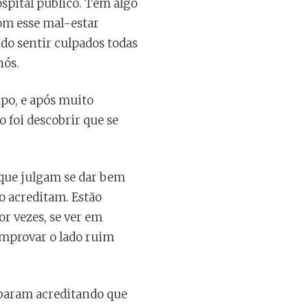
spital público. Tem algo
om esse mal-estar
do sentir culpados todas
nós.
po, e após muito
o foi descobrir que se
 que julgam se dar bem
o acreditam. Estão
or vezes, se ver em
omprovar o lado ruim
abaram acreditando que