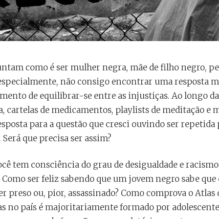
tam como é ser mulher negra, mãe de filho negro, pes
especialmente, não consigo encontrar uma resposta mai
ento de equilibrar-se entre as injustiças. Ao longo da
a, cartelas de medicamentos, playlists de meditação e m
sposta para a questão que cresci ouvindo ser repetida 
”. Será que precisa ser assim?
ocê tem consciência do grau de desigualdade e racismo
? Como ser feliz sabendo que um jovem negro sabe que 
er preso ou, pior, assassinado? Como comprova o Atlas d
tas no país é majoritariamente formado por adolescent