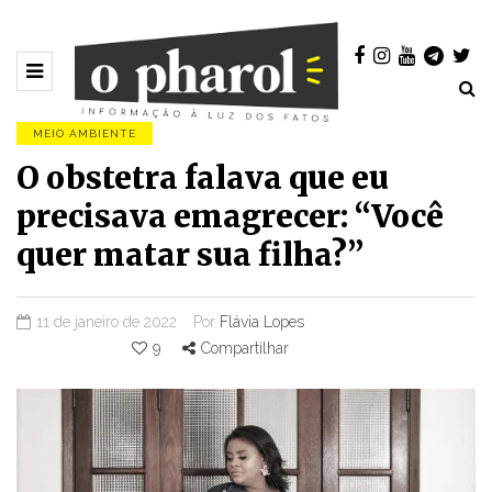
MEIO AMBIENTE
O obstetra falava que eu
precisava emagrecer: “Você
quer matar sua filha?”
11 de janeiro de 2022
Por
Flávia Lopes
9
Compartilhar