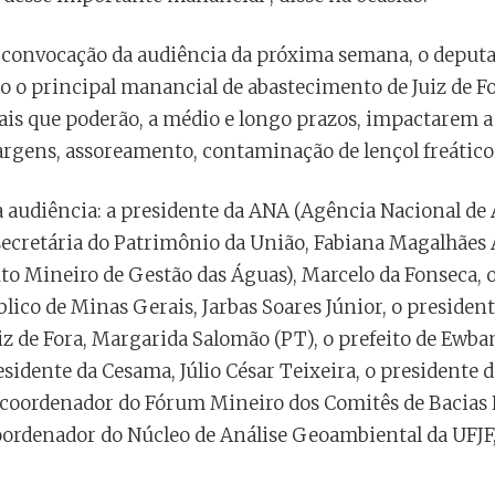
ra convocação da audiência da próxima semana, o depu
o o principal manancial de abastecimento de Juiz de For
ais que poderão, a médio e longo prazos, impactarem a
rgens, assoreamento, contaminação de lençol freático a
 audiência: a presidente da ANA (Agência Nacional de 
 secretária do Patrimônio da União, Fabiana Magalhães
uto Mineiro de Gestão das Águas), Marcelo da Fonseca, 
blico de Minas Gerais, Jarbas Soares Júnior, o president
Juiz de Fora, Margarida Salomão (PT), o prefeito de Ewb
esidente da Cesama, Júlio César Teixeira, o presidente 
e coordenador do Fórum Mineiro dos Comitês de Bacias 
 coordenador do Núcleo de Análise Geoambiental da UFJF