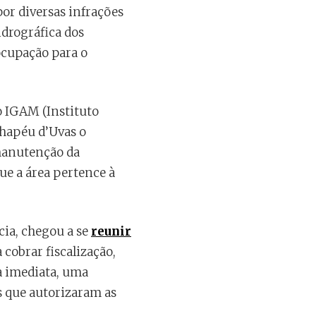
por diversas infrações
idrográfica dos
ocupação para o
o IGAM (Instituto
Chapéu d’Uvas o
 manutenção da
ue a área pertence à
cia, chegou a se
reunir
cobrar fiscalização,
a imediata, uma
os que autorizaram as