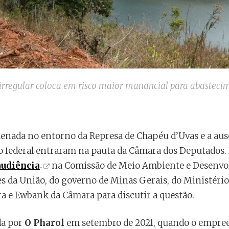
rregular coloca em risco maior manancial para abastecim
enada no entorno da Represa de Chapéu d’Uvas e a ausê
o federal entraram na pauta da Câmara dos Deputados.
udiência
na Comissão de Meio Ambiente e Desenvo
s da União, do governo de Minas Gerais, do Ministério
ora e Ewbank da Câmara para discutir a questão.
da por
O Pharol
em setembro de 2021, quando o empre