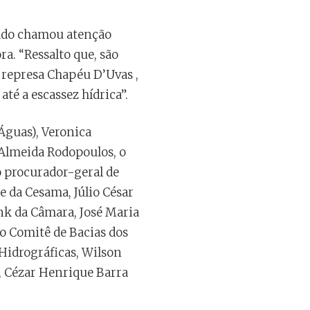
tado chamou atenção
a. “Ressalto que, são
 represa Chapéu D’Uvas ,
té a escassez hídrica”.
Águas), Veronica
 Almeida Rodopoulos, o
o procurador-geral de
e da Cesama, Júlio César
ank da Câmara, José Maria
do Comitê de Bacias dos
Hidrográficas, Wilson
, Cézar Henrique Barra