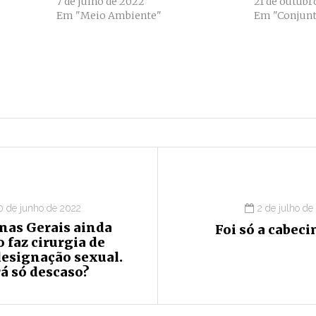
7 de julho de 2022
21 de outubr
Em "Meio Ambiente"
Em "Conjunt
0 de junho de 2022
2 de julho de
nas Gerais ainda
Foi só a cabec
 faz cirurgia de
designação sexual.
á só descaso?