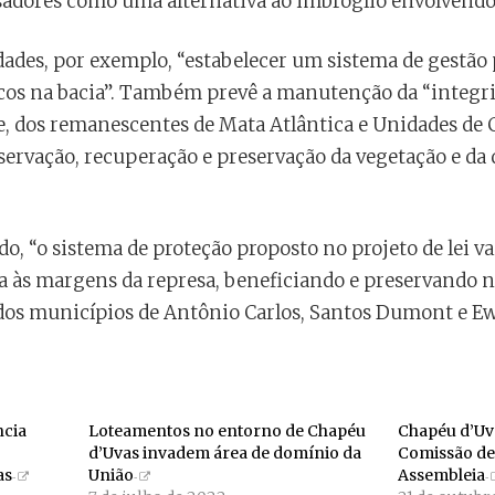
sadores como uma alternativa ao imbróglio envolvendo
idades, por exemplo, “estabelecer um sistema de gestã
ricos na bacia”. Também prevê a manutenção da “integri
 dos remanescentes de Mata Atlântica e Unidades de 
servação, recuperação e preservação da vegetação e da 
, “o sistema de proteção proposto no projeto de lei vai
 às margens da represa, beneficiando e preservando nã
dos municípios de Antônio Carlos, Santos Dumont e E
ncia
Loteamentos no entorno de Chapéu
Chapéu d’Uva
d’Uvas invadem área de domínio da
Comissão de
as
União
Assembleia