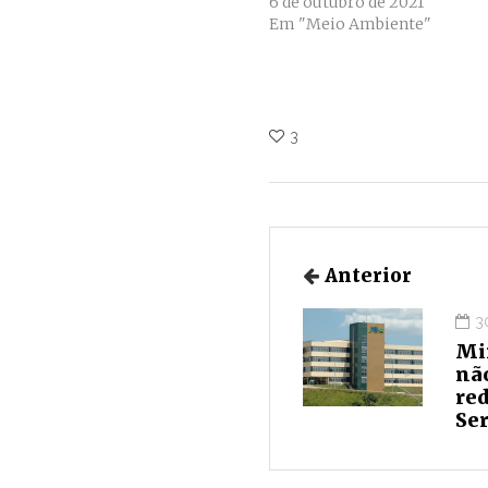
6 de outubro de 2021
Em "Meio Ambiente"
3
Anterior
3
Mi
não
re
Ser