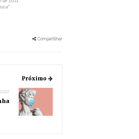
o de 2021
ura"
Compartilhar
Próximo
 2022
inha