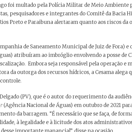
go foi multado pela Polícia Militar de Meio Ambiente 
tas, pesquisadores e integrantes do Comitê da Bacia H
Rios Preto e Paraibuna alertaram quanto aos riscos da 
ompanhia de Saneamento Municipal de Juiz de Fora) e 
guas) atribuíram ao imbróglio envolvendo a posse de 
fiscalização. Embora seja responsável pela operação e
ora da outorga dos recursos hídricos, a Cesama alega q
controle.
 Delgado (PV), que é o autor do requerimento da audiên
(Agência Nacional de Águas) em outubro de 2021 para 
ento da barragem. “É necessário que se faça, de form
dade, à legalidade e à licitude dos atos administrativ
desse importante manancial”, disse na ocasião.