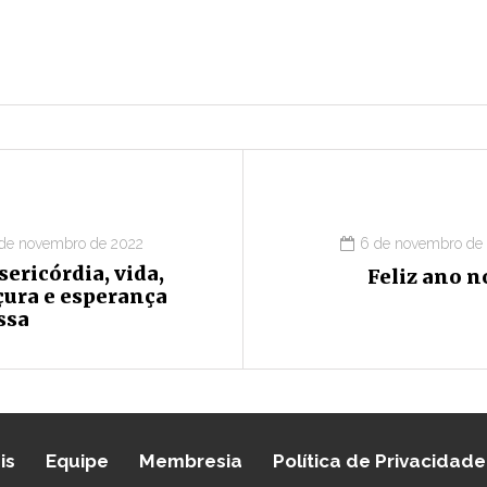
 de novembro de 2022
6 de novembro de
ericórdia, vida,
Feliz ano n
çura e esperança
ssa
is
Equipe
Membresia
Política de Privacidade