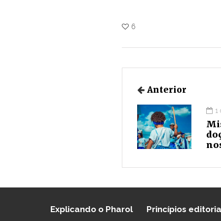
6
Anterior
1
Mis
do
no
Explicando o Pharol
Princípios editoria