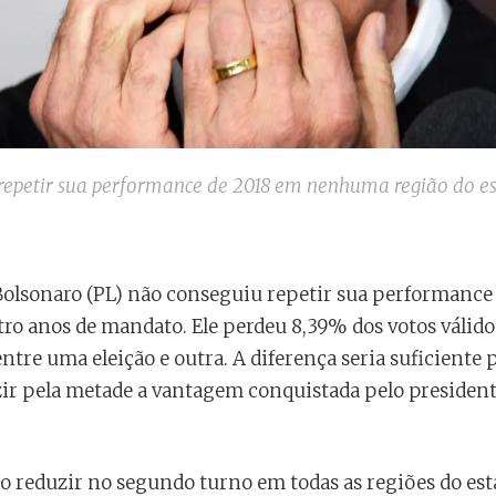
repetir sua performance de 2018 em nenhuma região do es
 Bolsonaro (PL) não conseguiu repetir sua performanc
tro anos de mandato. Ele perdeu 8,39% dos votos válid
tre uma eleição e outra. A diferença seria suficiente p
ir pela metade a vantagem conquistada pelo presidente
ão reduzir no segundo turno em todas as regiões do e