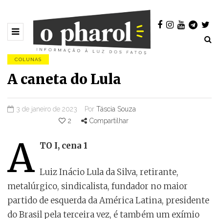
COLUNAS
A caneta do Lula
3 de janeiro de 2023
Por
Táscia Souza
2
Compartilhar
A
TO I, cena 1
Luiz Inácio Lula da Silva, retirante,
metalúrgico, sindicalista, fundador no maior
partido de esquerda da América Latina, presidente
do Brasil pela terceira vez, é também um exímio