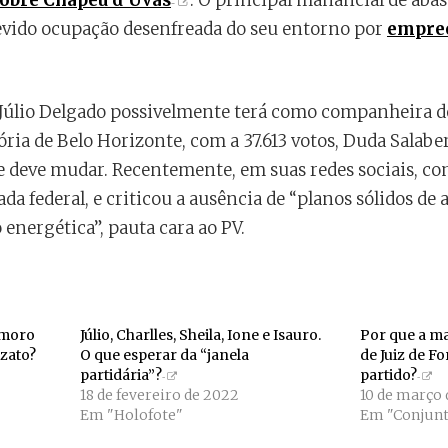
sobre Chapéu d’Uvas
. O principal manancial de aba
evido ocupação desenfreada do seu entorno por
empre
 Júlio Delgado possivelmente terá como companheira de
ria de Belo Horizonte, com a 37.613 votos, Duda Salab
ue deve mudar. Recentemente, em suas redes sociais, co
ada federal, e criticou a ausência de “planos sólidos d
 energética”, pauta cara ao PV.
amoro
Júlio, Charlles, Sheila, Ione e Isauro.
Por que a ma
ezato?
O que esperar da “janela
de Juiz de F
partidária”?
partido?
18 de fevereiro de 2022
10 de março 
Em "Holofote"
Em "Conjunt