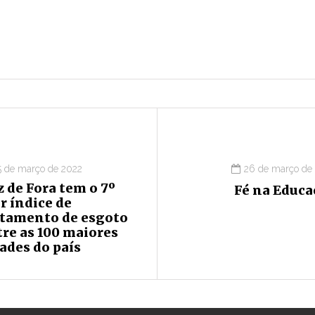
5 de março de 2022
26 de março de
z de Fora tem o 7º
Fé na Educa
r índice de
atamento de esgoto
re as 100 maiores
ades do país