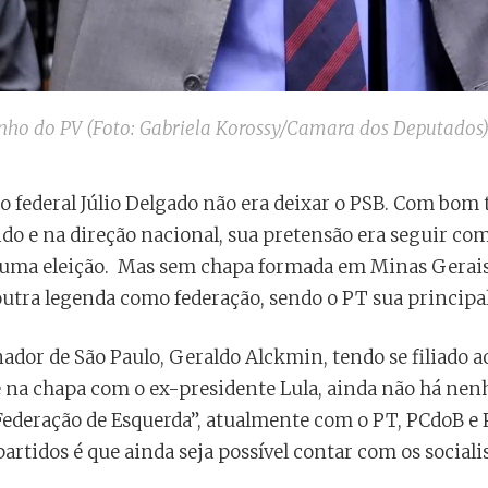
inho do PV (Foto: Gabriela Korossy/Camara dos Deputados
o federal Júlio Delgado não era deixar o PSB. Com bom 
do e na direção nacional, sua pretensão era seguir com 
 uma eleição. Mas sem chapa formada em Minas Gerais,
outra legenda como federação, sendo o PT sua principal
or de São Paulo, Geraldo Alckmin, tendo se filiado a
 na chapa com o ex-presidente Lula, ainda não há nen
ederação de Esquerda”, atualmente com o PT, PCdoB e P
partidos é que ainda seja possível contar com os socialis