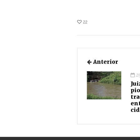
22
Anterior
2
Jui
pio
tr
ent
cid