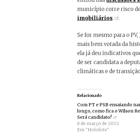
entrou nas
discussões 
município corre risco d
imobiliários
.
Se for mesmo para o PV,
mais bem votada da histó
ela já deu indicativos q
de ser candidata a deput
climáticas e de transição
Relacionado
Com PT e PSB ensaiando n
longo, como fica o Wilson R
Será candidato?
8 de março de 2022
Em "Holofote"