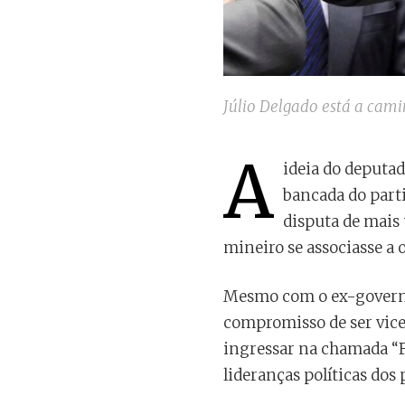
Júlio Delgado está a cam
A
ideia do deputad
bancada do parti
disputa de mais
mineiro se associasse a 
Mesmo com o ex-governad
compromisso de ser vice
ingressar na chamada “F
lideranças políticas dos 