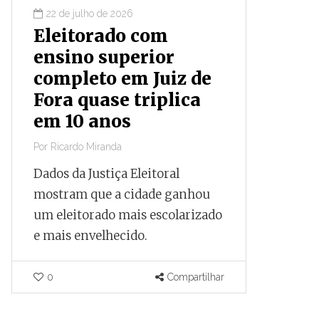
22 de julho de 2026
16 de ju
Eleitorado com
Prime
ensino superior
finan
completo em Juiz de
obras
Fora quase triplica
parou
em 10 anos
capac
Por
Ricardo Miranda
Por
Ricardo
Dados da Justiça Eleitoral
Documen
mostram que a cidade ganhou
que, apó
um eleitorado mais escolarizado
negocia
e mais envelhecido.
internac
parado a
capacida
0
Compartilhar
pelo Tes