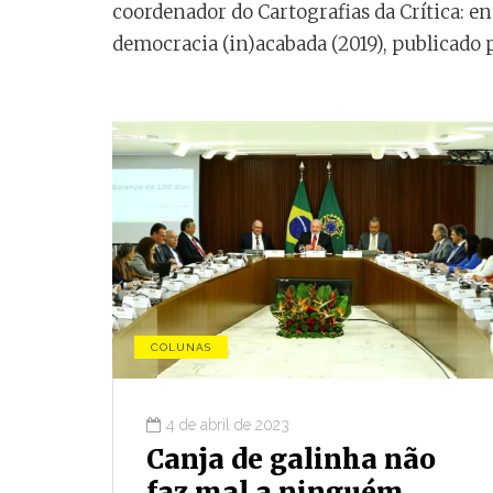
coordenador do Cartografias da Crítica: en
democracia (in)acabada (2019), publicado 
COLUNAS
4 de abril de 2023
 DOS OUTROS
POLYTHEAMA
CONJUNTURA
Canja de galinha não
faz mal a ninguém