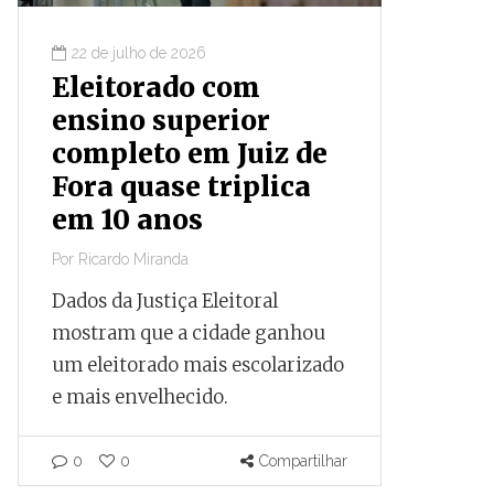
22 de julho de 2026
16 de ju
Eleitorado com
Prime
ensino superior
finan
completo em Juiz de
obras
Fora quase triplica
parou
em 10 anos
capac
Por
Ricardo Miranda
Por
Ricardo
Dados da Justiça Eleitoral
Documen
mostram que a cidade ganhou
que, apó
um eleitorado mais escolarizado
negocia
e mais envelhecido.
internac
parado a
capacida
0
0
Compartilhar
pelo Tes