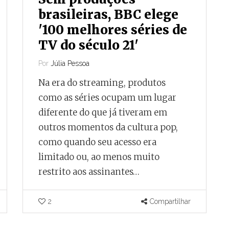
brasileiras, BBC elege
3 de agosto de 2026
'100 melhores séries de
dez
A menos de um mês
TV do século 21'
 Juiz de
do fim do contrato,
Por
Júlia Pessoa
Juiz de Fora vive
Na era do streaming, produtos
endedor
incerteza sobre
como as séries ocupam um lugar
futuro do transporte
diferente do que já tiveram em
coletivo
outros momentos da cultura pop,
Por
Ricardo Miranda
ais registra
como quando seu acesso era
para cada
Para TCE-MG, riscos de
limitado ou, ao menos muito
 de Fora
prosseguir com a licitação
restrito aos assinantes…
il
superam os prejuízos
decorrentes de sua paralisação.
2
Compartilhar
Compartilhar
0
0
Compartilhar