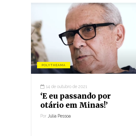
ro.
Compartilhar
POLYTHEAMA
14 de outubro de 2021
‘E eu passando por
otário em Minas!’
Por
Júlia Pessoa