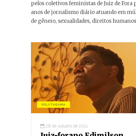
pelos coletivos feministas de Juiz de Fora
anos de jornalismo diário atuando em múl
de gênero, sexualidades, direitos humanos 
POLYTHEAMA
28 de outubro de 2021
 DOS OUTROS
POLYTHEAMA
CONJUNTURA
Juiz-forano Edimilson