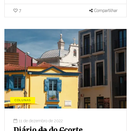
7
Compartilhar
COLUNAS
11 de dezembro de 2022
Diário
da
do
C
corte