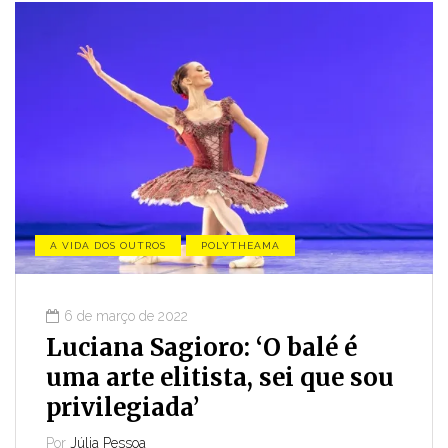
A VIDA DOS OUTROS
POLYTHEAMA
6 de março de 2022
Luciana Sagioro: ‘O balé é
uma arte elitista, sei que sou
privilegiada’
Por
Júlia Pessoa